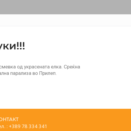
ки!!!
асмевка од украсената елка. Среќна
ална парализа во Прилеп.
ОНТАКТ
ел. : +389 78 334 341