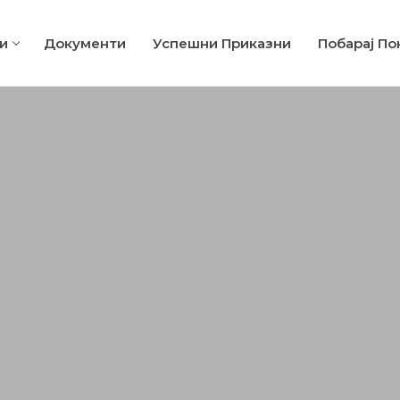
и
Документи
Успешни Приказни
Побарај По
хигиена
лка за висинско работење