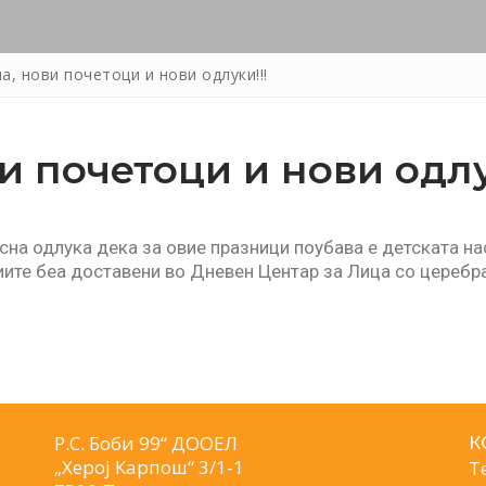
а, нови почетоци и нови одлуки!!!
и почетоци и нови одлу
асна одлука дека за овие празници поубава е детската н
иите беа доставени во Дневен Центар за Лица со церебр
Р.С. Боби 99“ ДООЕЛ
К
„Херој Карпош“ 3/1-1
Т