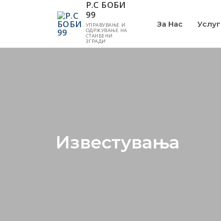
Р.С БОБИ
99
За Нас
Услуг
УПРАВУВАЊЕ И
ОДРЖУВАЊЕ НА
СТАНБЕНИ
ЗГРАДИ
За Нас
Услуги
Управување
Известувања
Одржување на 
Услуги со дига
Документи
Успешни Приказни