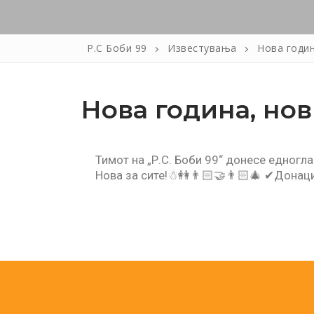
Побарај Понуда
Контакт
Р.С Боби 99
Известувања
Нова годин
Нова година, нов
Тимот на „Р.С. Боби 99“ донесе едногл
Нова за сите!☃👭👨🏻‍🤝‍👨🏻🎄 ✔Донац